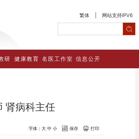
繁体
|
网站支持IPV6
教研
健康教育
名医工作室
信息公开
师 肾病科主任
字体：
大
中
小
保存
打印